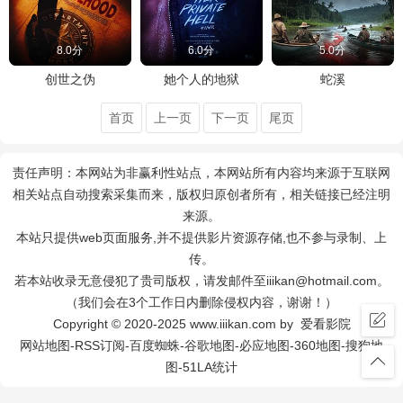
8.0分
6.0分
5.0分
创世之伪
她个人的地狱
蛇溪
首页
上一页
下一页
尾页
责任声明：本网站为非赢利性站点，本网站所有内容均来源于互联网
相关站点自动搜索采集而来，版权归原创者所有，相关链接已经注明
来源。
本站只提供web页面服务,并不提供影片资源存储,也不参与录制、上
传。
若本站收录无意侵犯了贵司版权，请发邮件至iiikan@hotmail.com。
（我们会在3个工作日内删除侵权内容，谢谢！）
Copyright © 2020-2025 www.iiikan.com by 爱看影院
网站地图
-
RSS订阅
-
百度蜘蛛
-
谷歌地图
-
必应地图
-
360地图
-
搜狗地
图
-
51LA统计