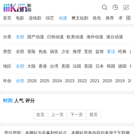
首页
电影
连续剧
综艺
动漫
爽文短剧
抢先
推荐
求片
分类
全部
国产动漫
日韩动漫
欧美动漫
海外动漫
港台动漫
类型
全部
冒险
热血
搞笑
少女
推理
竞技
益智
童话
经典
运
地区
全部
大陆
香港
台湾
美国
法国
英国
日本
韩国
德国
泰
年份
全部
2026
2025
2024
2023
2022
2021
2020
2019
20
时间
人气
评分
首页
上一页
下一页
尾页
责任声明：本网站为非赢利性站点，本网站所有内容均来源于互联网