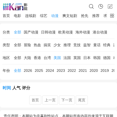
首页
电影
连续剧
综艺
动漫
爽文短剧
抢先
推荐
求片
分类
全部
国产动漫
日韩动漫
欧美动漫
海外动漫
港台动漫
类型
全部
冒险
热血
搞笑
少女
推理
竞技
益智
童话
经典
运
地区
全部
大陆
香港
台湾
美国
法国
英国
日本
韩国
德国
泰
年份
全部
2026
2025
2024
2023
2022
2021
2020
2019
20
时间
人气
评分
首页
上一页
下一页
尾页
责任声明：本网站为非赢利性站点，本网站所有内容均来源于互联网