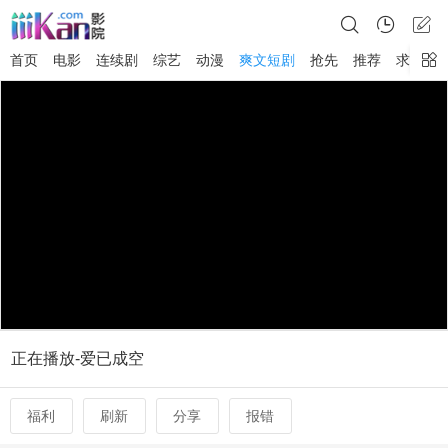
首页
电影
连续剧
综艺
动漫
爽文短剧
抢先
推荐
求片
正在播放-爱已成空
福利
刷新
分享
报错
公告：爱看影院-推荐最好看的电影电视剧网站免费在线观
看-www.iiikan.com！