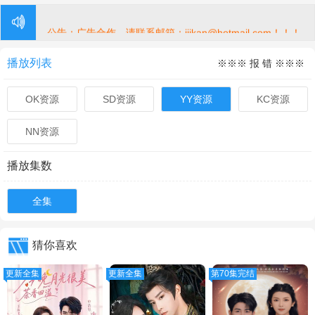
公告：广告合作，请联系邮箱：iiikan@hotmail.com！！！
播放列表
※※※ 报 错 ※※※
OK资源
SD资源
YY资源
KC资源
NN资源
播放集数
全集
猜你喜欢
更新全集
更新全集
第70集完结