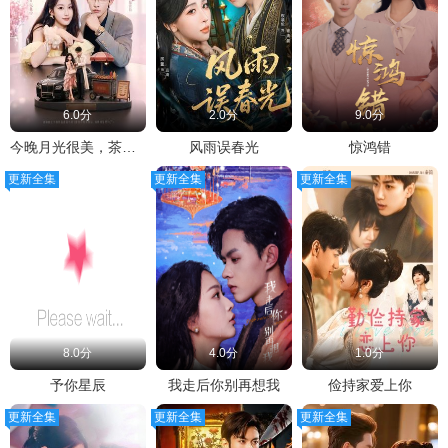
6.0分
2.0分
9.0分
今晚月光很美，茶香四溢
风雨误春光
惊鸿错
更新全集
更新全集
更新全集
8.0分
4.0分
1.0分
予你星辰
我走后你别再想我
俭持家爱上你
更新全集
更新全集
更新全集