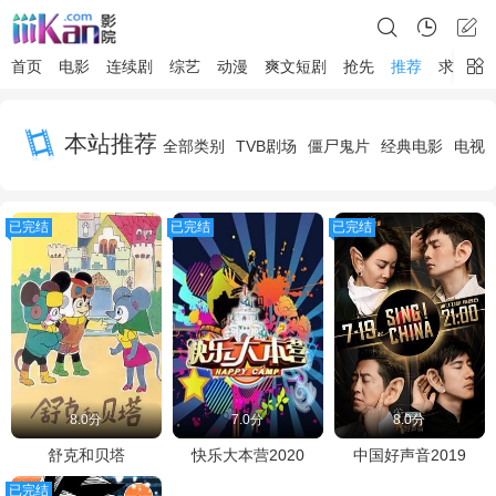
首页
电影
连续剧
综艺
动漫
爽文短剧
抢先
推荐
求片
本站推荐
全部类别
TVB剧场
僵尸鬼片
经典电影
电视
已完结
已完结
已完结
8.0分
7.0分
8.0分
舒克和贝塔
快乐大本营2020
中国好声音2019
已完结