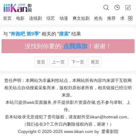
首页
电影
连续剧
综艺
动漫
爽文短剧
抢先
推荐
求片
与 “
奔跑吧 第9季
” 相关的 “
搜索
” 结果
没找到你要的-
点我添加
！谢谢！
首页
上一页
下一页
尾页
责任声明：本网站为非赢利性站点，本网站所有内容均来源于互联网
相关站点自动搜索采集而来，版权归原创者所有，相关链接已经注明
来源。
本站只提供web页面服务,并不提供影片资源存储,也不参与录制、上
传。
若本站收录无意侵犯了贵司版权，请发邮件至iiikan@hotmail.com。
（我们会在3个工作日内删除侵权内容，谢谢！）
Copyright © 2020-2025 www.iiikan.com by 爱看影院