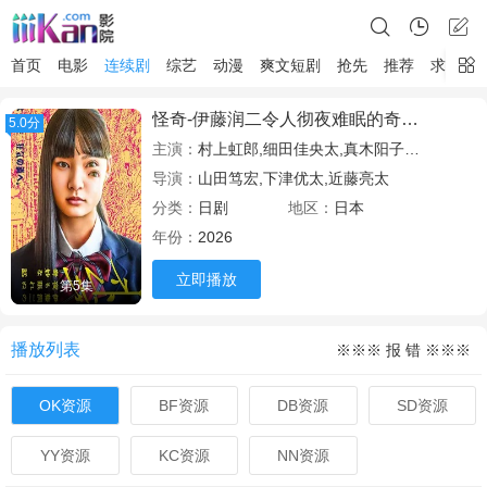
首页
电影
连续剧
综艺
动漫
爽文短剧
抢先
推荐
求片
怪奇-伊藤润二令人彻夜难眠的奇异故事
5.0分
主演：
村上虹郎,细田佳央太,真木阳子,圆井湾,坂元爱登,石原良纯,杉田雷麟,中村里帆,樋口日奈,山崎七海,齐藤渚,斋藤润,恒松祐里
导演：
山田笃宏,下津优太,近藤亮太
分类：
日剧
地区：
日本
年份：
2026
立即播放
第5集
播放列表
※※※ 报 错 ※※※
OK资源
BF资源
DB资源
SD资源
YY资源
KC资源
NN资源