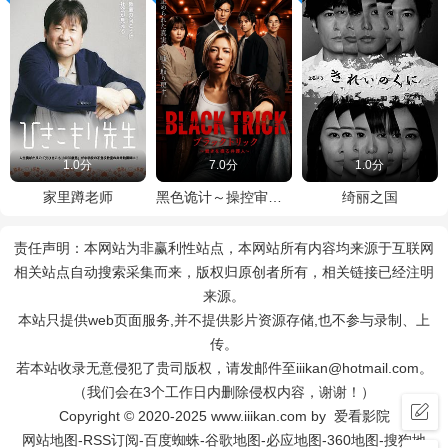
1.0分
7.0分
1.0分
家里蹲老师
黑色诡计～操控审判的辩护人
绮丽之国
责任声明：本网站为非赢利性站点，本网站所有内容均来源于互联网
相关站点自动搜索采集而来，版权归原创者所有，相关链接已经注明
来源。
本站只提供web页面服务,并不提供影片资源存储,也不参与录制、上
传。
若本站收录无意侵犯了贵司版权，请发邮件至iiikan@hotmail.com。
（我们会在3个工作日内删除侵权内容，谢谢！）
Copyright © 2020-2025 www.iiikan.com by 爱看影院
网站地图
-
RSS订阅
-
百度蜘蛛
-
谷歌地图
-
必应地图
-
360地图
-
搜狗地