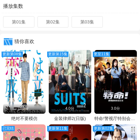
播放集数
第01集
第02集
第03集
猜你喜欢
更新第08集
更新第15集
更至11集
5.0分
4.0分
3.0分
绝对不要模仿
金装律师2(日版)
特命!警视厅特别会计员
已完结
更新第11集
更新第02集