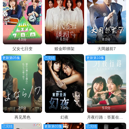
4.0分
6.0分
8.0分
父女七日变
赎金即绑架
大岡越前7
更新第05集
已完结
更新第10集
2.0分
7.0分
5.0分
再见黑色
幻夜
月夜行路：答案在名作中
已完结
更新第03集
已完结