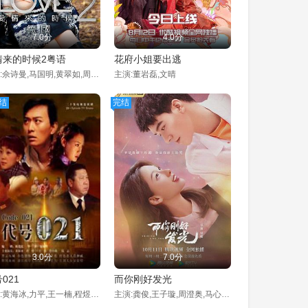
7.0分
4.0分
情来的时候2粤语
花府小姐要出逃
主演:佘诗曼,马国明,黄翠如,周柏豪,,黄浩然
主演:董岩磊,文晴
结
完结
3.0分
7.0分
021
而你刚好发光
主演:黄海冰,力平,王一楠,程煜,安泽豪
主演:龚俊,王子璇,周澄奥,马心瑞,刘剑羽,陈梦希,郭佳伊,陈鹏万里,钟文斌,杨子龙,张博之,彭必瑶