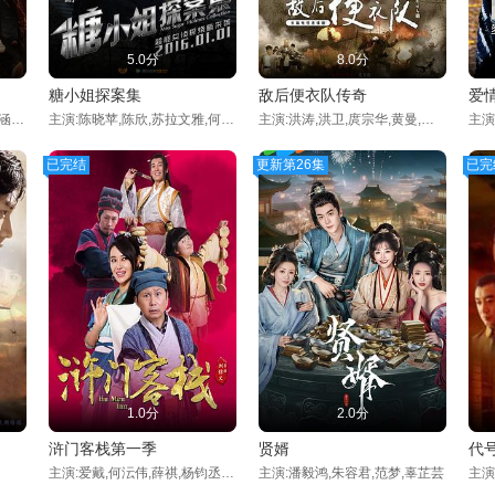
5.0分
8.0分
糖小姐探案集
敌后便衣队传奇
爱
主演:孙茜,邢泽阳,夏烁,郭若涵,谢雷
主演:陈晓苹,陈欣,苏拉文雅,何李宁,刘晋钊,贾君刚,彭梓洋
主演:洪涛,洪卫,庹宗华,黄曼,关亚军,时光,姜寒,夏侯镔
已完结
更新第26集
已完
1.0分
2.0分
浒门客栈第一季
贤婿
代号
主演:爱戴,何沄伟,薛祺,杨钧丞,王禛
主演:潘毅鸿,朱容君,范梦,辜芷芸