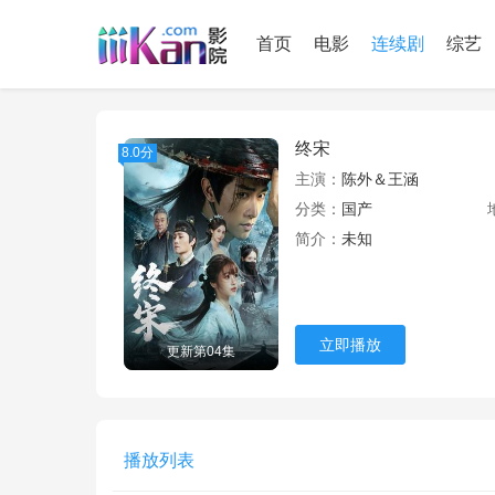
首页
电影
连续剧
综艺
终宋
8.0分
主演：
陈外＆王涵
分类：
国产
简介：
未知
立即播放
更新第04集
播放列表