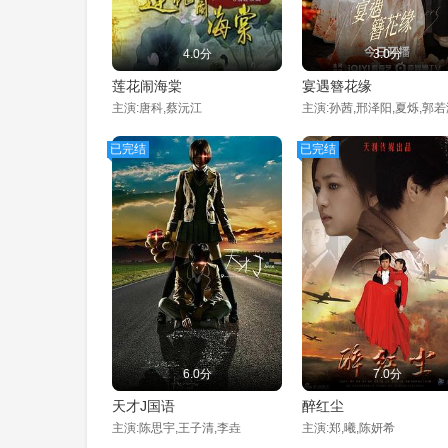
4.0分
3.0分
莲花闹海棠
宴遇簪花缘
主演:唐科,蔡沅江
已完结
已完结
6.0分
7.0分
天才J国语
醉红尘
主演:陈思宇,王子清,李垚
主演:郑,曦,陈妍希