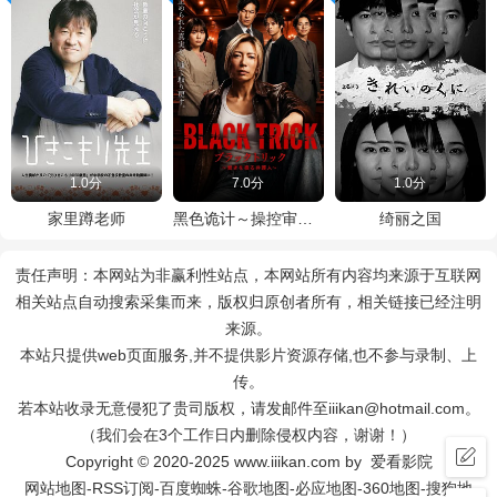
1.0分
7.0分
1.0分
家里蹲老师
黑色诡计～操控审判的辩护人
绮丽之国
责任声明：本网站为非赢利性站点，本网站所有内容均来源于互联网
相关站点自动搜索采集而来，版权归原创者所有，相关链接已经注明
来源。
本站只提供web页面服务,并不提供影片资源存储,也不参与录制、上
传。
若本站收录无意侵犯了贵司版权，请发邮件至iiikan@hotmail.com。
（我们会在3个工作日内删除侵权内容，谢谢！）
Copyright © 2020-2025 www.iiikan.com by 爱看影院
网站地图
-
RSS订阅
-
百度蜘蛛
-
谷歌地图
-
必应地图
-
360地图
-
搜狗地