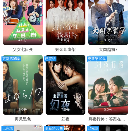
4.0分
6.0分
8.0分
父女七日变
赎金即绑架
大岡越前7
更新第05集
已完结
更新第10集
2.0分
7.0分
5.0分
再见黑色
幻夜
月夜行路：答案在名作中
已完结
更新第03集
已完结