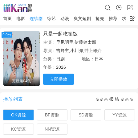
首页
电影
连续剧
综艺
动漫
爽文短剧
抢先
推荐
求片
只是一起吃顿饭
9.0分
主演：
早见明里,伊藤健太郎
导演：
吉野主,小川弹,井上雄介
分类：
日剧
地区：
日本
年份：
2026
立即播放
更新第04集
播放列表
※※※ 报 错 ※※※
OK资源
BF资源
SD资源
YY资源
KC资源
NN资源