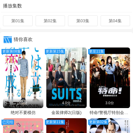
播放集数
第01集
第02集
第03集
第04集
猜你喜欢
更新第08集
更新第15集
更至11集
5.0分
4.0分
3.0分
绝对不要模仿
金装律师2(日版)
特命!警视厅特别会计员
已完结
更新第11集
更新第02集