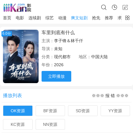
首页
电影
连续剧
综艺
动漫
爽文短剧
抢先
推荐
求片
车里到底有什么
6.0分
主演：
李子锋＆林千仟
导演：
未知
分类：
现代都市
地区：
中国大陆
年份：
2026
立即播放
完结
播放列表
※※※ 报 错 ※※※
OK资源
BF资源
SD资源
YY资源
KC资源
NN资源