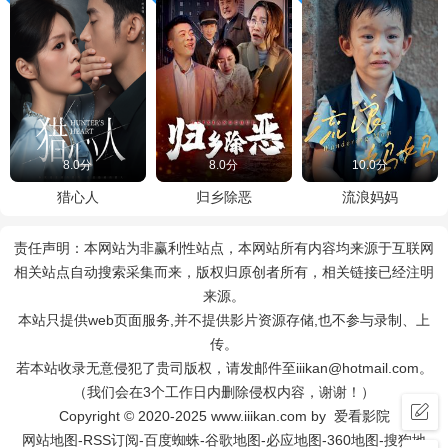
8.0分
8.0分
10.0分
猎心人
归乡除恶
流浪妈妈
责任声明：本网站为非赢利性站点，本网站所有内容均来源于互联网
相关站点自动搜索采集而来，版权归原创者所有，相关链接已经注明
来源。
本站只提供web页面服务,并不提供影片资源存储,也不参与录制、上
传。
若本站收录无意侵犯了贵司版权，请发邮件至iiikan@hotmail.com。
（我们会在3个工作日内删除侵权内容，谢谢！）
Copyright © 2020-2025 www.iiikan.com by 爱看影院
网站地图
-
RSS订阅
-
百度蜘蛛
-
谷歌地图
-
必应地图
-
360地图
-
搜狗地