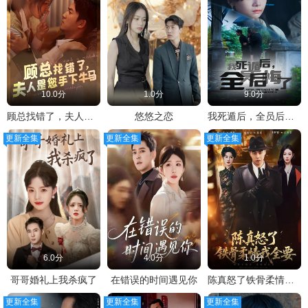
10.0分
1.0分
9.0分
顾总找错了，夫人是您手下的牛马
悠悠之恋
我死遁后，全员后悔了
更新全集
更新全集
更新全集
6.0分
4.0分
1.0分
哥哥婚礼上我杀疯了
在错误的时间遇见你
陈真怒了铁骨柔情我全要
更新全集
更新全集
更新全集