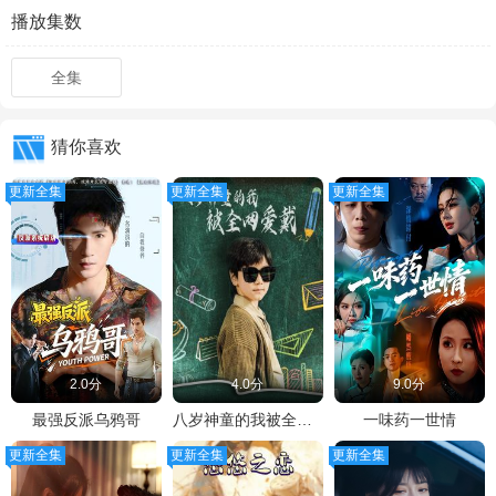
播放集数
全集
猜你喜欢
更新全集
更新全集
更新全集
2.0分
4.0分
9.0分
最强反派乌鸦哥
八岁神童的我被全网爱戴
一味药一世情
更新全集
更新全集
更新全集