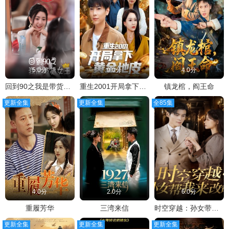
5.0分
9.0分
4.0分
回到90之我是带货女王
重生2001开局拿下黄金地皮
镇龙棺，阎王命
更新全集
更新全集
全85集
4.0分
2.0分
6.0分
重履芳华
三湾来信
时空穿越：孙女带我来改命
更新全集
更新全集
更新全集