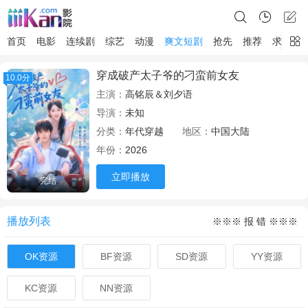
首页
电影
连续剧
综艺
动漫
爽文短剧
抢先
推荐
求片
穿成破产太子爷的刁蛮前女友
10.0分
主演：
高铭辰＆刘夕语
导演：
未知
分类：
年代穿越
地区：
中国大陆
年份：
2026
立即播放
完结
播放列表
※※※ 报 错 ※※※
OK资源
BF资源
SD资源
YY资源
KC资源
NN资源