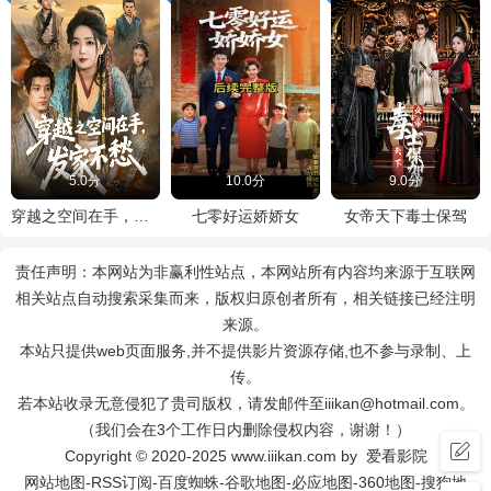
5.0分
10.0分
9.0分
穿越之空间在手，发家不愁
七零好运娇娇女
女帝天下毒士保驾
责任声明：本网站为非赢利性站点，本网站所有内容均来源于互联网
相关站点自动搜索采集而来，版权归原创者所有，相关链接已经注明
来源。
本站只提供web页面服务,并不提供影片资源存储,也不参与录制、上
传。
若本站收录无意侵犯了贵司版权，请发邮件至iiikan@hotmail.com。
（我们会在3个工作日内删除侵权内容，谢谢！）
Copyright © 2020-2025 www.iiikan.com by 爱看影院
网站地图
-
RSS订阅
-
百度蜘蛛
-
谷歌地图
-
必应地图
-
360地图
-
搜狗地