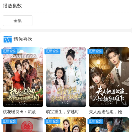
播放集数
全集
猜你喜欢
更新全集
更新全集
更新全集
9.0分
2.0分
5.0分
桃花暖良田：流放后，我带娃和全家顿顿吃肉
萌宝重生，穿越时空救娘亲
夫人她逃他追，她插翅难飞
更新全集
更新全集
更新全集