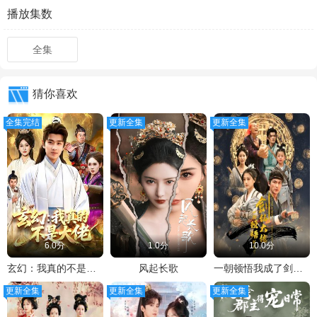
播放集数
全集
猜你喜欢
全集完结
更新全集
更新全集
6.0分
1.0分
10.0分
玄幻：我真的不是大佬
风起长歌
一朝顿悟我成了剑仙大佬
更新全集
更新全集
更新全集