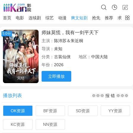
首页
电影
连续剧
综艺
动漫
爽文短剧
抢先
推荐
求片
师妹莫慌，我有一剑平天下
5.0分
主演：
陈沛苏＆朱近桐
导演：
未知
分类：
古装仙侠
地区：
中国大陆
年份：
2026
立即播放
完结
播放列表
※※※ 报 错 ※※※
OK资源
BF资源
SD资源
YY资源
KC资源
NN资源