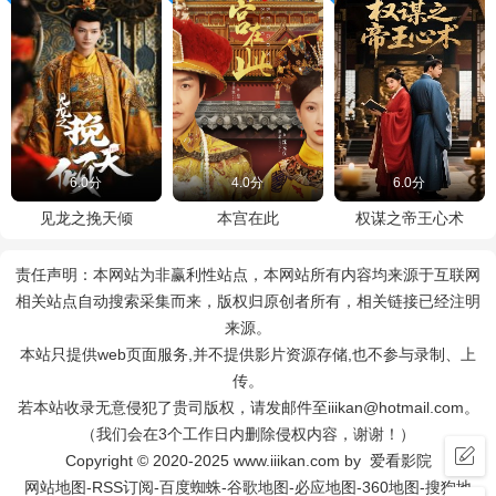
6.0分
4.0分
6.0分
见龙之挽天倾
本宫在此
权谋之帝王心术
责任声明：本网站为非赢利性站点，本网站所有内容均来源于互联网
相关站点自动搜索采集而来，版权归原创者所有，相关链接已经注明
来源。
本站只提供web页面服务,并不提供影片资源存储,也不参与录制、上
传。
若本站收录无意侵犯了贵司版权，请发邮件至iiikan@hotmail.com。
（我们会在3个工作日内删除侵权内容，谢谢！）
Copyright © 2020-2025 www.iiikan.com by 爱看影院
网站地图
-
RSS订阅
-
百度蜘蛛
-
谷歌地图
-
必应地图
-
360地图
-
搜狗地