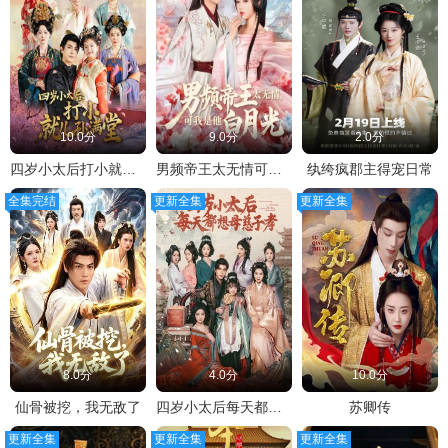
10.0分
9.0分
2.0分
四岁小太后打小就儿孙满堂
男频帝王太无情可我是他白月光
纨绔疯郡主得宠日常
全集完结
更新全集
更新全集
8.0分
4.0分
10.0分
仙骨被挖，我无敌了
四岁小太后每天都想母慈子孝
苏卿传
更新全集
更新全集
更新全集