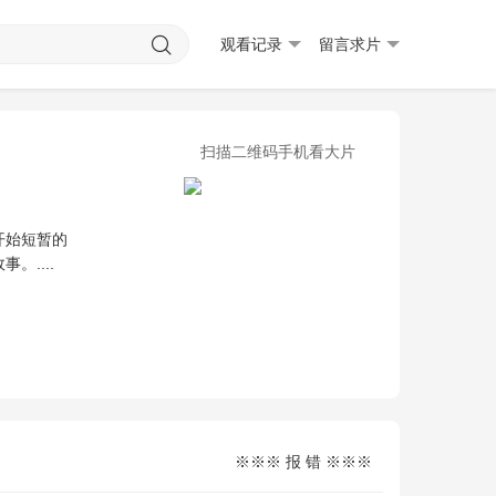
观看记录
留言求片
扫描二维码手机看大片
开始短暂的
....
※※※ 报 错 ※※※