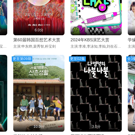
6.0分
7.0分
第60届韩国百想艺术大赏
2024年KBS演艺大赏
学
主演:李孝利,金元萱,严正化,宝儿,安慧真
主演:申东烨,裴秀智,朴宝剑
主演:李准,李泳知,李灿,刘在石,全炫茂,柳智敏
更至第09期
更至02集
全3
10.0分
3.0分