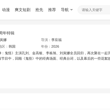
动漫
爽文短剧
抢先
推荐
导航
周年特辑
刘寅娜
导演：
李应福
地区：
韩国
年份：
2026
鬼怪》主演孔刘、金高银、李栋旭、刘寅娜全员回归，再次聚在一起
辑节目中，回顾《鬼怪》中的经典场面、经典台词，以及幕后的一些花絮故事。