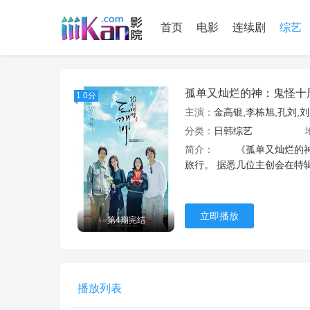
首页
电影
连续剧
综艺
孤单又灿烂的神：鬼怪十
1.0分
主演：
金高银,李栋旭,孔刘,
分类：
日韩综艺
简介：
《孤单又灿烂的神：
旅行。 据悉几位主创会在特
立即播放
第4期完结
播放列表