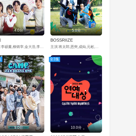
4.0分
5.0分
缘
BOSSRIIZE
主演:李硕薰,柳炳宰,金大浩,李恩智,权恩菲
主演:将太郎,恩奭,成灿,元彬,炤熙,Anton
集
全3集
9.0分
10.0分