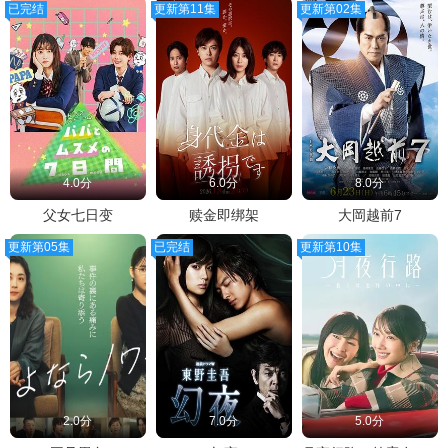
已完结
更新第11集
更新第02集
4.0分
6.0分
8.0分
父女七日变
赎金即绑架
大岡越前7
更新第05集
已完结
更新第10集
2.0分
7.0分
5.0分