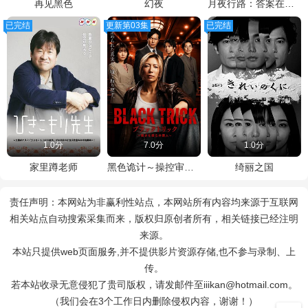
再见黑色
幻夜
月夜行路：答案在名作中
已完结
更新第03集
已完结
1.0分
7.0分
1.0分
家里蹲老师
黑色诡计～操控审判的辩护人
绮丽之国
责任声明：本网站为非赢利性站点，本网站所有内容均来源于互联网
相关站点自动搜索采集而来，版权归原创者所有，相关链接已经注明
来源。
本站只提供web页面服务,并不提供影片资源存储,也不参与录制、上
传。
若本站收录无意侵犯了贵司版权，请发邮件至iiikan@hotmail.com。
（我们会在3个工作日内删除侵权内容，谢谢！）