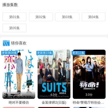
播放集数
第01集
第02集
第03集
第04集
第05集
猜你喜欢
更新第08集
更新第15集
更至11集
5.0分
4.0分
3.0分
绝对不要模仿
金装律师2(日版)
特命!警视厅特别会计员