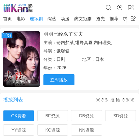
首页
电影
连续剧
综艺
动漫
爽文短剧
抢先
推荐
求片
明明已经杀了丈夫
3.0分
主演：
箭内梦菜,绀野真昼,内田理央,山下容莉枝,渡边圭祐,丹生明里,曾田陵介,小林亮太
导演：
饭塚健
分类：
日剧
地区：
日本
年份：
2026
立即播放
更新第05集
播放列表
※※※ 报 错 ※※※
OK资源
BF资源
DB资源
SD资源
YY资源
KC资源
NN资源