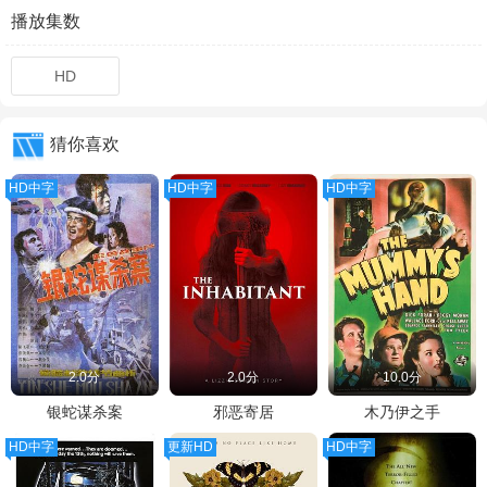
播放集数
HD
猜你喜欢
HD中字
HD中字
HD中字
2.0分
2.0分
10.0分
银蛇谋杀案
邪恶寄居
木乃伊之手
HD中字
更新HD
HD中字