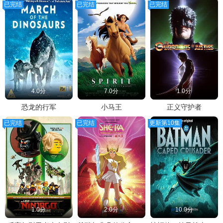
已完结
已完结
已完结
4.0分
7.0分
1.0分
恐龙的行军
小马王
正义守护者
已完结
已完结
更新第10集
1.0分
2.0分
10.0分