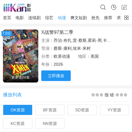
首页
电影
连续剧
综艺
动漫
爽文短剧
抢先
推荐
求片
X战警97第二季
7.0分
主演：
乔治·布扎,雷·蔡斯,霍莉·周,卡尔·J·杜德,詹妮弗·黑尔,JP·卡利亚赫,罗斯·马昆德,艾莉森·西莉-史密斯,马修·沃特森,伦诺·赞恩,迈克尔·约翰斯顿
导演：
蔡斯·康利,埃米·米村
分类：
欧美动漫
地区：
美国
年份：
2026
立即播放
更新第08集
播放列表
※※※ 报 错 ※※※
OK资源
BF资源
SD资源
YY资源
KC资源
NN资源