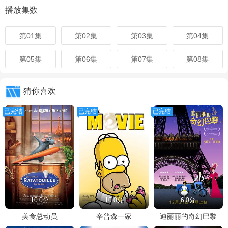
播放集数
第01集
第02集
第03集
第04集
第05集
第06集
第07集
第08集
猜你喜欢
已完结
已完结
已完结
10.0分
10.0分
6.0分
美食总动员
辛普森一家
迪丽丽的奇幻巴黎