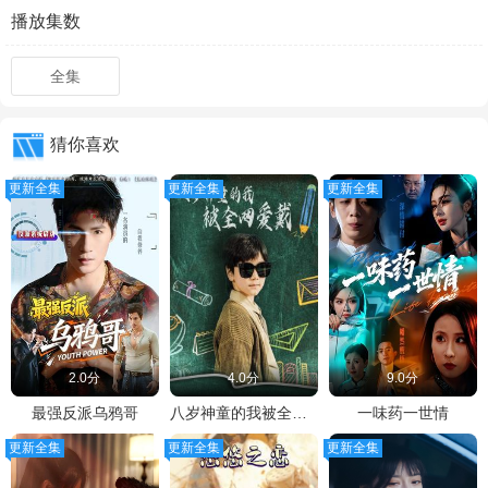
播放集数
全集
猜你喜欢
更新全集
更新全集
更新全集
2.0分
4.0分
9.0分
最强反派乌鸦哥
八岁神童的我被全网爱戴
一味药一世情
更新全集
更新全集
更新全集