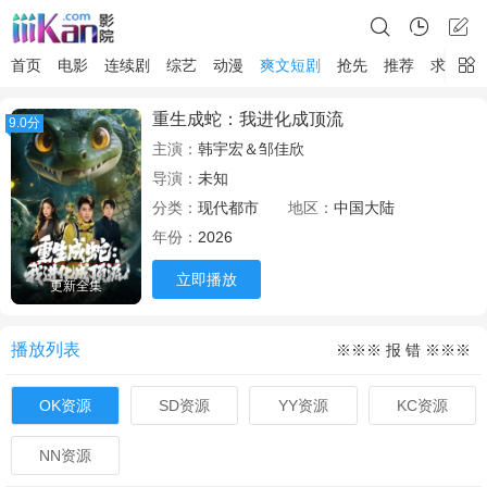
首页
电影
连续剧
综艺
动漫
爽文短剧
抢先
推荐
求片
重生成蛇：我进化成顶流
9.0分
主演：
韩宇宏＆邹佳欣
导演：
未知
分类：
现代都市
地区：
中国大陆
年份：
2026
立即播放
更新全集
播放列表
※※※ 报 错 ※※※
OK资源
SD资源
YY资源
KC资源
NN资源