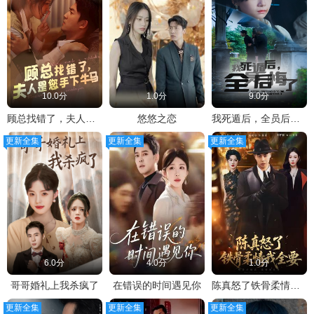
10.0分
1.0分
9.0分
顾总找错了，夫人是您手下的牛马
悠悠之恋
我死遁后，全员后悔了
更新全集
更新全集
更新全集
6.0分
4.0分
1.0分
哥哥婚礼上我杀疯了
在错误的时间遇见你
陈真怒了铁骨柔情我全要
更新全集
更新全集
更新全集