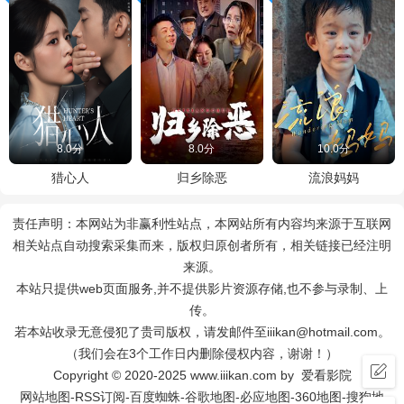
8.0分
8.0分
10.0分
猎心人
归乡除恶
流浪妈妈
责任声明：本网站为非赢利性站点，本网站所有内容均来源于互联网
相关站点自动搜索采集而来，版权归原创者所有，相关链接已经注明
来源。
本站只提供web页面服务,并不提供影片资源存储,也不参与录制、上
传。
若本站收录无意侵犯了贵司版权，请发邮件至iiikan@hotmail.com。
（我们会在3个工作日内删除侵权内容，谢谢！）
Copyright © 2020-2025 www.iiikan.com by 爱看影院
网站地图
-
RSS订阅
-
百度蜘蛛
-
谷歌地图
-
必应地图
-
360地图
-
搜狗地