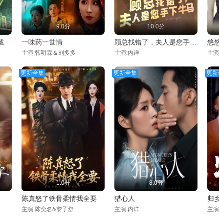
9.0分
10.0分
戴
一味药一世情
顾总找错了，夫人是您手下的牛马
悠
主演:韩明霖＆刘多多
主演:内详
主演
更新全集
更新全集
更新
1.0分
8.0分
陈真怒了铁骨柔情我全要
猎心人
归
主演:陈奕名&黎子舒
主演:内详
主演