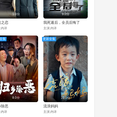
1.0分
9.0分
悠之恋
我死遁后，全员后悔了
:内详
主演:内详
全集
更新全集
8.0分
10.0分
乡除恶
流浪妈妈
:内详
主演:内详