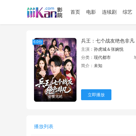
首页
电影
连续剧
综艺
兵王：七个战友绝色非凡
6.0分
主演：
孙虎城＆张婉悦
分类：
现代都市
简介：
未知
立即播放
全集完结
播放列表