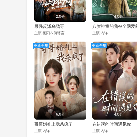
2.0分
4.0分
最强反派乌鸦哥
八岁神童的我被全网爱
主演:杨阳＆何琢言
主演:内详
更新全集
更新全集
6.0分
4.0分
哥哥婚礼上我杀疯了
在错误的时间遇见你
主演:内详
主演:内详