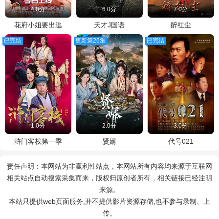
4.0分
6.0分
7.0分
花府小姐要出逃
天才J国语
醉红尘
已完结
更新第26集
已完结
1.0分
2.0分
3.0分
浒门客栈第一季
贤婿
代号021
责任声明：本网站为非赢利性站点，本网站所有内容均来源于互联网
相关站点自动搜索采集而来，版权归原创者所有，相关链接已经注明
来源。
本站只提供web页面服务,并不提供影片资源存储,也不参与录制、上
传。