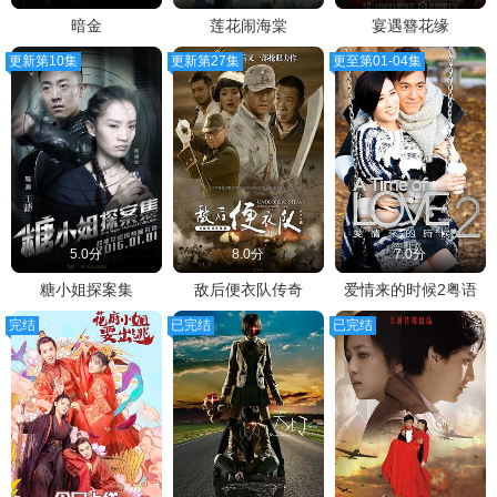
暗金
莲花闹海棠
宴遇簪花缘
更新第10集
更新第27集
更至第01-04集
5.0分
8.0分
7.0分
糖小姐探案集
敌后便衣队传奇
爱情来的时候2粤语
完结
已完结
已完结