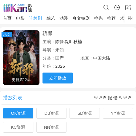
首页
电影
连续剧
综艺
动漫
爽文短剧
抢先
推荐
求片
斩邪
5.0分
主演：
陈静易,叶秋楠
导演：
未知
分类：
国产
地区：
中国大陆
年份：
2026
立即播放
更新第12集
播放列表
※※※ 报 错 ※※※
OK资源
DB资源
SD资源
YY资源
KC资源
NN资源