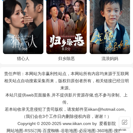
8.0分
8.0分
10.0分
猎心人
归乡除恶
流浪妈妈
责任声明：本网站为非赢利性站点，本网站所有内容均来源于互联网
相关站点自动搜索采集而来，版权归原创者所有，相关链接已经注明
来源。
本站只提供web页面服务,并不提供影片资源存储,也不参与录制、上
传。
若本站收录无意侵犯了贵司版权，请发邮件至iiikan@hotmail.com。
（我们会在3个工作日内删除侵权内容，谢谢！）
Copyright © 2020-2025 www.iiikan.com by 爱看影院
网站地图
-
RSS订阅
-
百度蜘蛛
-
谷歌地图
-
必应地图
-
360地图
-
搜狗地