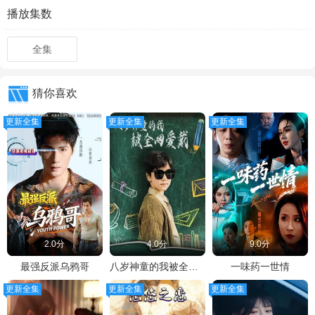
播放集数
全集
猜你喜欢
更新全集
更新全集
更新全集
2.0分
4.0分
9.0分
最强反派乌鸦哥
八岁神童的我被全网爱戴
一味药一世情
更新全集
更新全集
更新全集