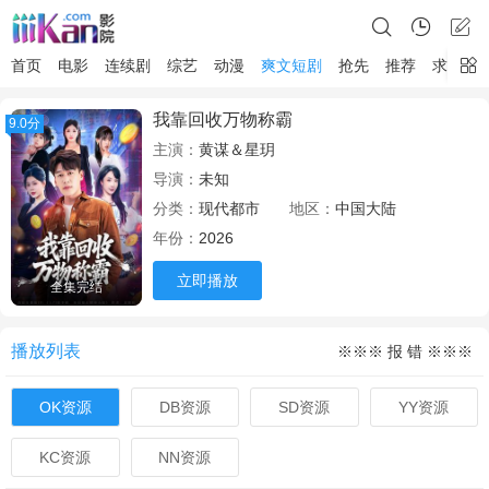
首页
电影
连续剧
综艺
动漫
爽文短剧
抢先
推荐
求片
我靠回收万物称霸
9.0分
主演：
黄谋＆星玥
导演：
未知
分类：
现代都市
地区：
中国大陆
年份：
2026
立即播放
全集完结
播放列表
※※※ 报 错 ※※※
OK资源
DB资源
SD资源
YY资源
KC资源
NN资源