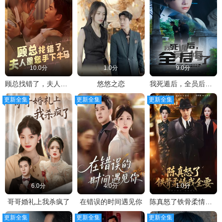
10.0分
1.0分
9.0分
顾总找错了，夫人是您手下的牛马
悠悠之恋
我死遁后，全员后悔了
更新全集
更新全集
更新全集
6.0分
4.0分
1.0分
哥哥婚礼上我杀疯了
在错误的时间遇见你
陈真怒了铁骨柔情我全要
更新全集
更新全集
更新全集