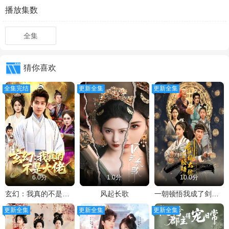
播放集数
全集
猜你喜欢
全集完结
更新全集
更新全集
6.0分
1.0分
10.0分
玄幻：我真的不是大佬
风起长歌
一朝顿悟我成了剑仙大佬
更新全集
更新全集
更新全集