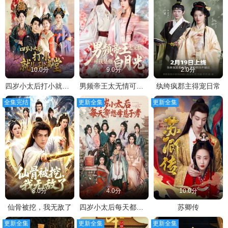
10.0分
9.0分
2.0分
四岁小太后打小就儿孙满堂
男频帝王太无情可我是他白月光
纨绔疯郡主得宠日常
全集完结
更新全集
更新全集
8.0分
4.0分
10.0分
仙骨被挖，我无敌了
四岁小太后每天都想母慈子孝
苏卿传
更新全集
更新全集
更新全集