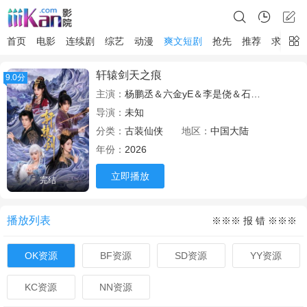
首页
电影
连续剧
综艺
动漫
爽文短剧
抢先
推荐
求片
轩辕剑天之痕
9.0分
主演：
杨鹏丞＆六金yE＆李是侥＆石雪婧＆觅七
导演：
未知
分类：
古装仙侠
地区：
中国大陆
年份：
2026
立即播放
完结
播放列表
※※※ 报 错 ※※※
OK资源
BF资源
SD资源
YY资源
KC资源
NN资源