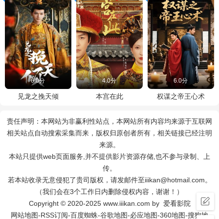
6.0分
4.0分
6.0分
见龙之挽天倾
本宫在此
权谋之帝王心术
责任声明：本网站为非赢利性站点，本网站所有内容均来源于互联网
相关站点自动搜索采集而来，版权归原创者所有，相关链接已经注明
来源。
本站只提供web页面服务,并不提供影片资源存储,也不参与录制、上
传。
若本站收录无意侵犯了贵司版权，请发邮件至iiikan@hotmail.com。
（我们会在3个工作日内删除侵权内容，谢谢！）
Copyright © 2020-2025 www.iiikan.com by 爱看影院
网站地图
-
RSS订阅
-
百度蜘蛛
-
谷歌地图
-
必应地图
-
360地图
-
搜狗地