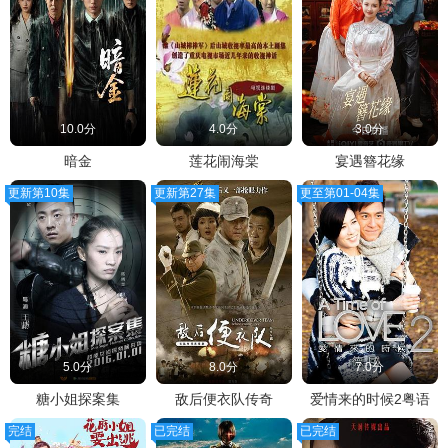
10.0分
4.0分
3.0分
暗金
莲花闹海棠
宴遇簪花缘
更新第10集
更新第27集
更至第01-04集
5.0分
8.0分
7.0分
糖小姐探案集
敌后便衣队传奇
爱情来的时候2粤语
完结
已完结
已完结