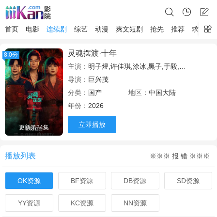
首页
电影
连续剧
综艺
动漫
爽文短剧
抢先
推荐
求片
灵魂摆渡·十年
8.0分
主演：
明子煜,许佳琪,涂冰,黑子,于毅,杨志刚,孙雪宁,戴向宇,陈冠英,边程,刘智扬,肖茵,王艺禅,李洛伊,韩潇珧,简宇熙,邹敦明,朱超艺,杨子睿,马凡丁,李羽桐,贝勒,闫可欣,田广宇,郭信如,姜馥颐,顾振翔,美懿,芮佩怡
导演：
巨兴茂
分类：
国产
地区：
中国大陆
年份：
2026
立即播放
更新第24集
播放列表
※※※ 报 错 ※※※
OK资源
BF资源
DB资源
SD资源
YY资源
KC资源
NN资源