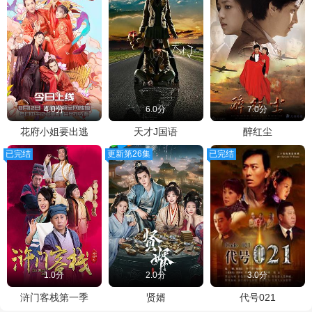
4.0分
6.0分
7.0分
花府小姐要出逃
天才J国语
醉红尘
已完结
更新第26集
已完结
1.0分
2.0分
3.0分
浒门客栈第一季
贤婿
代号021