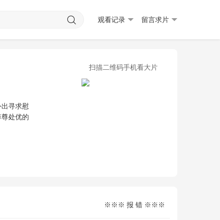
观看记录
留言求片
扫描二维码手机看大片
外出寻求慰
养尊处优的
※※※ 报 错 ※※※