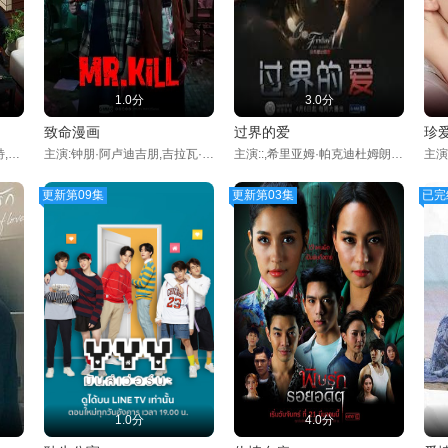
1.0分
3.0分
致命漫画
过界的爱
珍
主演:维塔文·维拉维达亚南特,托萨提德·达尔坤托德,Nokia,Chinnawat,Phattharathanachot,维查·萨凡,Jaonine,Jiraphat,Sodjam
主演:钟朋·阿卢迪吉朋,吉拉瓦·苏提瓦尼沙克,提拉得·威提帕尼
主演::,希里亚姆·帕克迪杜姆朗格瑞特,缇卡彭·瑞塔阿芘楠
更新第09集
更新第03集
已完
1.0分
4.0分