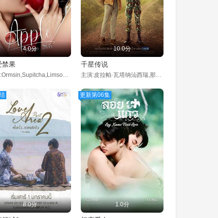
4.0分
10.0分
爱禁果
千星传说
主演:Ormsin,Supitcha,Limsommut,Folk,Sutima,Kokiatwanit
主演:皮拉帕·瓦塔纳汕西瑞,那瓦·蓬朴提岸,Nawat,Phumphothingam,纳曼·克里塔尼·阿桑普拉杰,莎楠查娜·阿芘莎麦蒙空,萨哈帕·翁拉齐
结
更新第06集
8.0分
1.0分