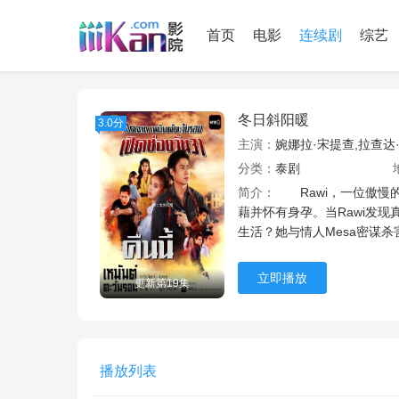
首页
电影
连续剧
综艺
冬日斜阳暖
3.0分
主演：
婉娜拉·宋提查,拉查达·
分类：
泰剧
简介：
Rawi，一位傲慢的
藉并怀有身孕。当Rawi发现
生活？她与情人Mesa密谋杀害R
立即播放
更新第19集
播放列表