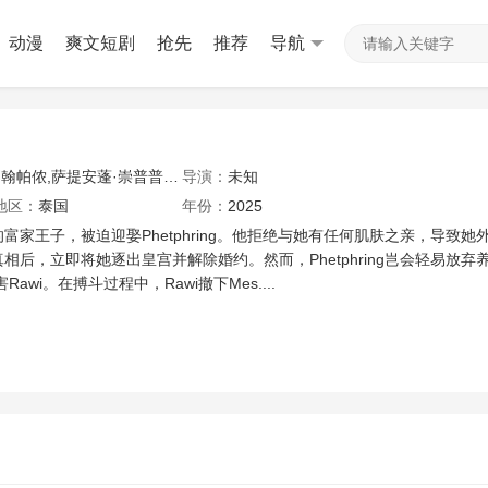
动漫
爽文短剧
抢先
推荐
导航
翰帕侬,萨提安蓬·崇普普洛伊
导演：
未知
地区：
泰国
年份：
2025
富家王子，被迫迎娶Phetphring。他拒绝与她有任何肌肤之亲，导致她
真相后，立即将她逐出皇宫并解除婚约。然而，Phetphring岂会轻易放弃
awi。在搏斗过程中，Rawi撤下Mes....