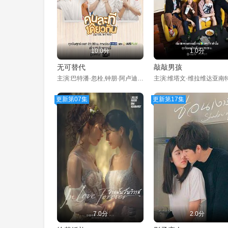
10.0分
1.0分
无可替代
敲敲男孩
主演:巴特潘·忽栓,钟朋·阿卢迪吉朋,塔万·维弘塔纳,提迪蓬·德查阿派坤,巴拉奇亚·鲁洛,皮拉瓦·山坡提拉,苏缇帕·空娜迪,拉芘莎拉·瑛特勒素,查恩雅·麦克洛里
更新第07集
更新第17集
7.0分
2.0分