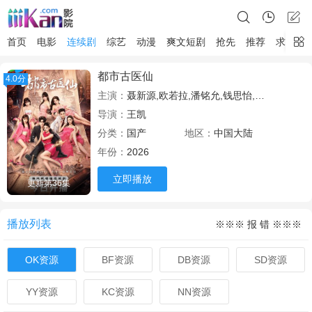
首页
电影
连续剧
综艺
动漫
爽文短剧
抢先
推荐
求片
都市古医仙
4.0分
主演：
聂新源,欧若拉,潘铭允,钱思怡,云歌,席乐,韩一霆
导演：
王凯
分类：
国产
地区：
中国大陆
年份：
2026
立即播放
更新第36集
播放列表
※※※ 报 错 ※※※
OK资源
BF资源
DB资源
SD资源
YY资源
KC资源
NN资源