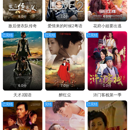
8.0分
7.0分
4.0分
敌后便衣队传奇
爱情来的时候2粤语
花府小姐要出逃
已完结
已完结
已完结
6.0分
7.0分
1.0分
天才J国语
醉红尘
浒门客栈第一季
已完结
完结
已完结