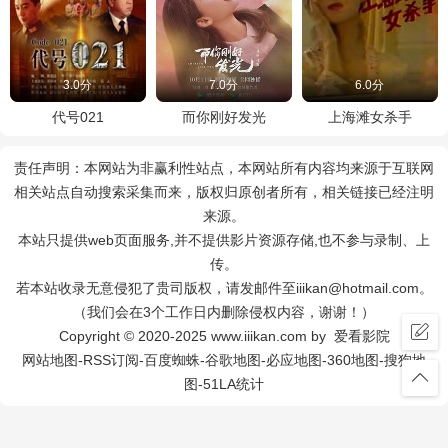
3.0分
7.0分
6.0分
代号021
而你刚好发光
上海滩女杀手
责任声明：本网站为非赢利性站点，本网站所有内容均来源于互联网
相关站点自动搜索采集而来，版权归原创者所有，相关链接已经注明
来源。
本站只提供web页面服务,并不提供影片资源存储,也不参与录制、上
传。
若本站收录无意侵犯了贵司版权，请发邮件至iiikan@hotmail.com。
（我们会在3个工作日内删除侵权内容，谢谢！）
Copyright © 2020-2025 www.iiikan.com by 爱看影院
网站地图
-
RSS订阅
-
百度蜘蛛
-
谷歌地图
-
必应地图
-
360地图
-
搜狗地
图
-
51LA统计