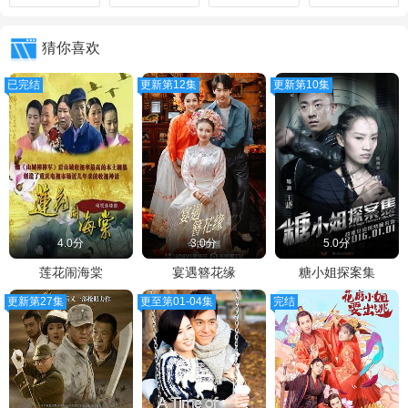
猜你喜欢
已完结
更新第12集
更新第10集
4.0分
3.0分
5.0分
莲花闹海棠
宴遇簪花缘
糖小姐探案集
更新第27集
更至第01-04集
完结