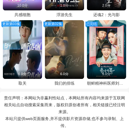
10.0分
1.0分
2.0分
共感细胞
浮游先生
还魂2：光与影
更新第03集
更新第02集
已完结
6.0分
6.0分
5.0分
取关
我们的排练
朝鲜精神科医师刘世丰
责任声明：本网站为非赢利性站点，本网站所有内容均来源于互联网
相关站点自动搜索采集而来，版权归原创者所有，相关链接已经注明
来源。
本站只提供web页面服务,并不提供影片资源存储,也不参与录制、上
传。