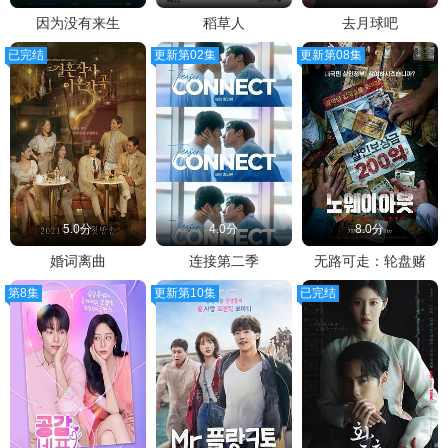
因为没有来生
稻草人
去月球吧
已完结
更新第02集
更新第08集
5.0分
4.0分
8.0分
婚词离曲
连接第二季
无路可走：轮盘赌
第8集
更新第10集
已完结