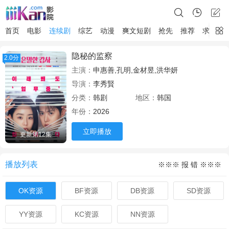
首页
电影
连续剧
综艺
动漫
爽文短剧
抢先
推荐
求片
隐秘的监察
2.0分
主演：
申惠善,孔明,金材昱,洪华妍
导演：
李秀賢
分类：
韩剧
地区：
韩国
年份：
2026
立即播放
更新第12集
播放列表
※※※ 报 错 ※※※
OK资源
BF资源
DB资源
SD资源
YY资源
KC资源
NN资源