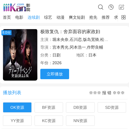
首页
电影
连续剧
综艺
动漫
爽文短剧
抢先
推荐
求片
极致复仇：舍弃面容的家政妇
8.0分
主演：
堀未央奈,石川恋,饭岛宽骑,松井利樹,才川康史,槙尾ユウスケ,的场浩司
导演：
宫本秀光,冈本浩一,作野良輔
分类：
日剧
地区：
日本
年份：
2026
立即播放
更新第11集
播放列表
※※※ 报 错 ※※※
OK资源
BF资源
DB资源
SD资源
YY资源
KC资源
NN资源