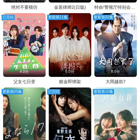
绝对不要模仿
金装律师2(日版)
特命!警视厅特别会计员
已完结
更新第11集
更新第02集
4.0分
6.0分
8.0分
父女七日变
赎金即绑架
大岡越前7
更新第05集
已完结
更新第10集