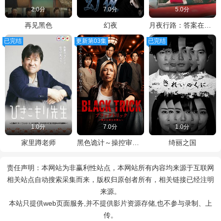
2.0分
7.0分
5.0分
再见黑色
幻夜
月夜行路：答案在名作中
已完结
更新第03集
已完结
1.0分
7.0分
1.0分
家里蹲老师
黑色诡计～操控审判的辩护人
绮丽之国
责任声明：本网站为非赢利性站点，本网站所有内容均来源于互联网
相关站点自动搜索采集而来，版权归原创者所有，相关链接已经注明
来源。
本站只提供web页面服务,并不提供影片资源存储,也不参与录制、上
传。