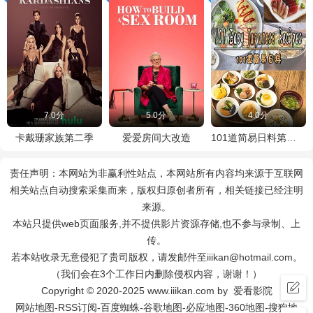
7.0分
5.0分
4.0分
卡戴珊家族第二季
爱爱房间大改造
101道简易日料第一季
责任声明：本网站为非赢利性站点，本网站所有内容均来源于互联网
相关站点自动搜索采集而来，版权归原创者所有，相关链接已经注明
来源。
本站只提供web页面服务,并不提供影片资源存储,也不参与录制、上
传。
若本站收录无意侵犯了贵司版权，请发邮件至iiikan@hotmail.com。
（我们会在3个工作日内删除侵权内容，谢谢！）
Copyright © 2020-2025 www.iiikan.com by 爱看影院
网站地图
-
RSS订阅
-
百度蜘蛛
-
谷歌地图
-
必应地图
-
360地图
-
搜狗地