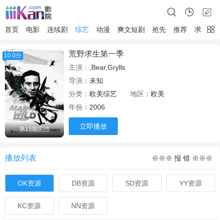
首页
电影
连续剧
综艺
动漫
爽文短剧
抢先
推荐
求片
荒野求生第一季
10.0分
主演：
,Bear,Grylls
导演：
未知
分类：
欧美综艺
地区：
欧美
年份：
2006
立即播放
第15期完结
播放列表
※※※ 报 错 ※※※
OK资源
DB资源
SD资源
YY资源
KC资源
NN资源