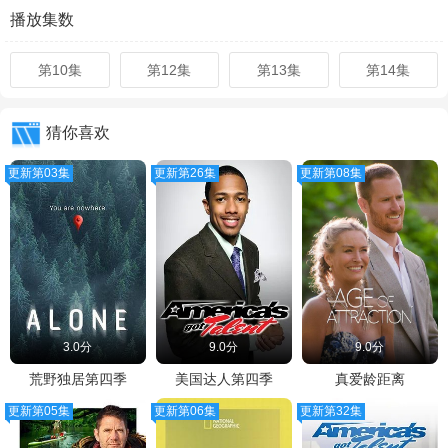
播放集数
第10集
第12集
第13集
第14集
猜你喜欢
更新第03集
更新第26集
更新第08集
3.0分
9.0分
9.0分
荒野独居第四季
美国达人第四季
真爱龄距离
更新第05集
更新第06集
更新第32集