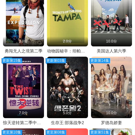
3.0分
2.0分
10.0分
勇闯无人之境第二季
动物园秘辛：坦帕第二季
美国达人第六季
更新第15集
更新第03集
更新第14集
7.0分
5.0分
10.0分
惊天逆转第二季中配版
生存王:部落战争2
罗德岛娇妻
更至第10集
更至第08集
更新第51集