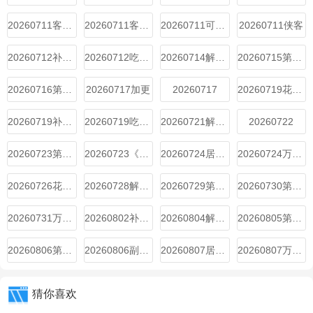
20260711客栈小跑堂
20260711客栈主理人
20260711可爱小厨娘
20260711侠客
20260712补给站加更第3期
20260712吃播大赏第3期
20260714解锁中加更第6期
20260715第6期上
20260716第6期下
20260717加更
20260717
20260719花絮第6期
20260719补给站加更第4期
20260719吃播大赏第4期
20260721解锁中加更第7期
20260722
20260723第7期下
20260723《副本存档中》第7期
20260724居民采访第7期
20260724万事屋加更第7期
20260726花絮第7期
20260728解锁中加更第8期
20260729第8期上
20260730第8期下
20260731万事屋加更第8期
20260802补给站加更第5期
20260804解锁中加更第9期
20260805第9期上
20260806第9期下
20260806副本存档中第9期
20260807居民采访第9期
20260807万事屋加更第9期
猜你喜欢