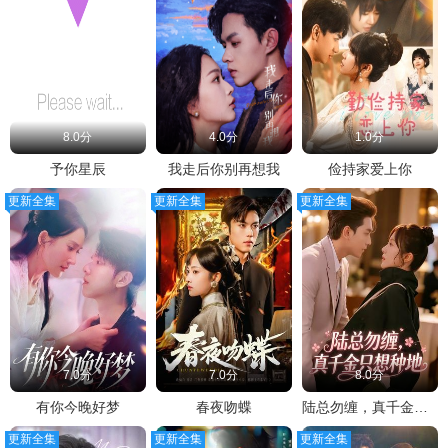
8.0分
4.0分
1.0分
予你星辰
我走后你别再想我
俭持家爱上你
更新全集
更新全集
更新全集
7.0分
7.0分
8.0分
有你今晚好梦
春夜吻蝶
陆总勿缠，真千金只想种地
更新全集
更新全集
更新全集