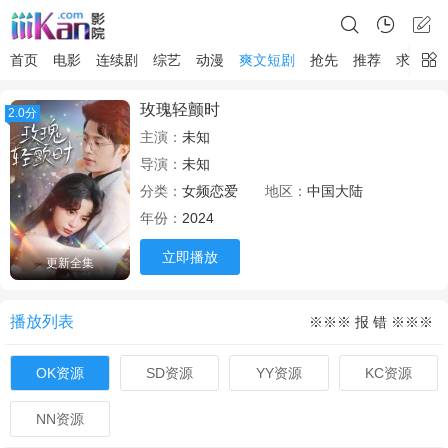
首页
电影
连续剧
综艺
动漫
爽文短剧
抢先
推荐
求片
玫瑰轻颤时
2.0分
主演：
未知
导演：
未知
分类：
女频恋爱
地区：
中国大陆
年份：
2024
立即播放
更新全集
播放列表
※※※ 报 错 ※※※
OK资源
SD资源
YY资源
KC资源
NN资源