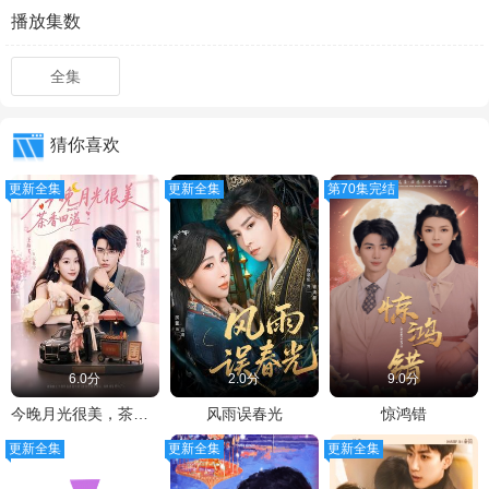
播放集数
全集
猜你喜欢
更新全集
更新全集
第70集完结
6.0分
2.0分
9.0分
今晚月光很美，茶香四溢
风雨误春光
惊鸿错
更新全集
更新全集
更新全集