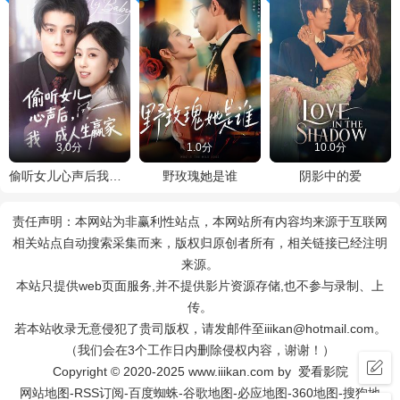
3.0分
1.0分
10.0分
偷听女儿心声后我成人生赢家
野玫瑰她是谁
阴影中的爱
责任声明：本网站为非赢利性站点，本网站所有内容均来源于互联网
相关站点自动搜索采集而来，版权归原创者所有，相关链接已经注明
来源。
本站只提供web页面服务,并不提供影片资源存储,也不参与录制、上
传。
若本站收录无意侵犯了贵司版权，请发邮件至iiikan@hotmail.com。
（我们会在3个工作日内删除侵权内容，谢谢！）
Copyright © 2020-2025 www.iiikan.com by 爱看影院
网站地图
-
RSS订阅
-
百度蜘蛛
-
谷歌地图
-
必应地图
-
360地图
-
搜狗地