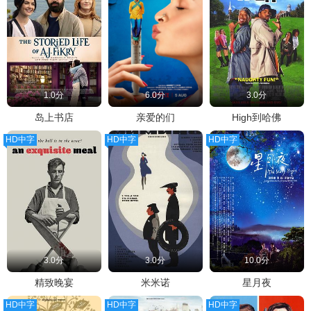
1.0分
6.0分
3.0分
岛上书店
亲爱的们
High到哈佛
HD中字
HD中字
HD中字
3.0分
3.0分
10.0分
精致晚宴
米米诺
星月夜
HD中字
HD中字
HD中字