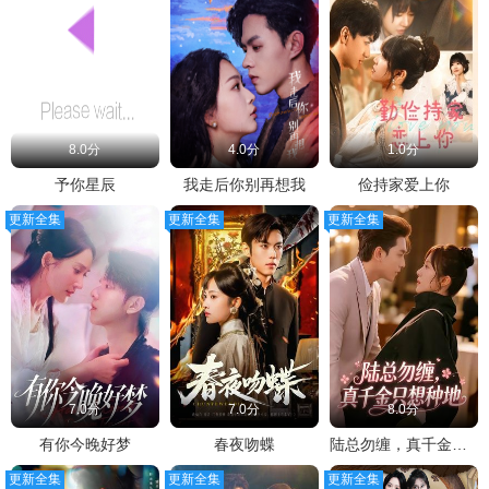
8.0分
4.0分
1.0分
予你星辰
我走后你别再想我
俭持家爱上你
更新全集
更新全集
更新全集
7.0分
7.0分
8.0分
有你今晚好梦
春夜吻蝶
陆总勿缠，真千金只想种地
更新全集
更新全集
更新全集