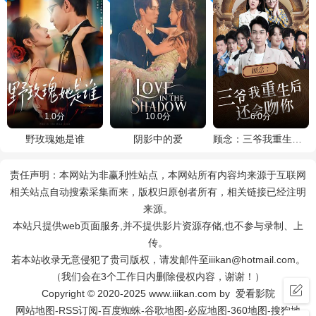
1.0分
10.0分
6.0分
野玫瑰她是谁
阴影中的爱
顾念：三爷我重生后还会吻你
责任声明：本网站为非赢利性站点，本网站所有内容均来源于互联网
相关站点自动搜索采集而来，版权归原创者所有，相关链接已经注明
来源。
本站只提供web页面服务,并不提供影片资源存储,也不参与录制、上
传。
若本站收录无意侵犯了贵司版权，请发邮件至iiikan@hotmail.com。
（我们会在3个工作日内删除侵权内容，谢谢！）
Copyright © 2020-2025 www.iiikan.com by 爱看影院
网站地图
-
RSS订阅
-
百度蜘蛛
-
谷歌地图
-
必应地图
-
360地图
-
搜狗地