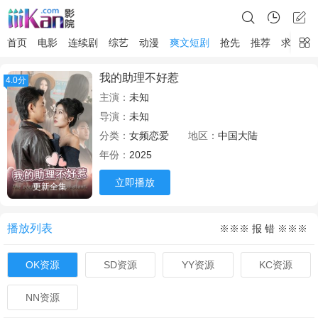
首页
电影
连续剧
综艺
动漫
爽文短剧
抢先
推荐
求片
我的助理不好惹
4.0分
主演：
未知
导演：
未知
分类：
女频恋爱
地区：
中国大陆
年份：
2025
立即播放
更新全集
播放列表
※※※ 报 错 ※※※
OK资源
SD资源
YY资源
KC资源
NN资源