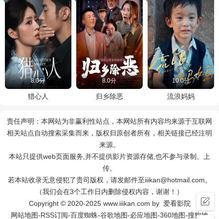
8.0分
8.0分
10.0分
猎心人
归乡除恶
流浪妈妈
责任声明：本网站为非赢利性站点，本网站所有内容均来源于互联网
相关站点自动搜索采集而来，版权归原创者所有，相关链接已经注明
来源。
本站只提供web页面服务,并不提供影片资源存储,也不参与录制、上
传。
若本站收录无意侵犯了贵司版权，请发邮件至iiikan@hotmail.com。
（我们会在3个工作日内删除侵权内容，谢谢！）
Copyright © 2020-2025 www.iiikan.com by 爱看影院
网站地图
-
RSS订阅
-
百度蜘蛛
-
谷歌地图
-
必应地图
-
360地图
-
搜狗地