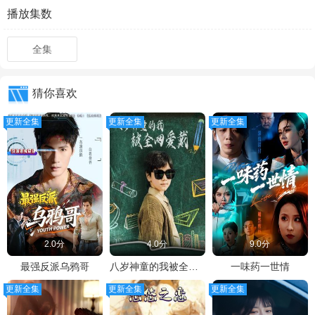
播放集数
全集
猜你喜欢
更新全集
更新全集
更新全集
2.0分
4.0分
9.0分
最强反派乌鸦哥
八岁神童的我被全网爱戴
一味药一世情
更新全集
更新全集
更新全集