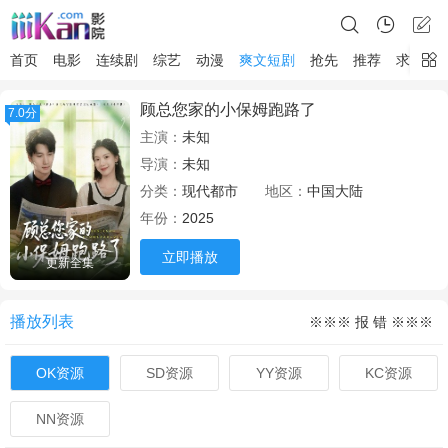
首页
电影
连续剧
综艺
动漫
爽文短剧
抢先
推荐
求片
顾总您家的小保姆跑路了
7.0分
主演：
未知
导演：
未知
分类：
现代都市
地区：
中国大陆
年份：
2025
立即播放
更新全集
播放列表
※※※ 报 错 ※※※
OK资源
SD资源
YY资源
KC资源
NN资源