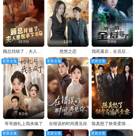
10.0分
1.0分
9.0分
顾总找错了，夫人是您手下的牛马
悠悠之恋
我死遁后，全员后悔了
更新全集
更新全集
更新全集
6.0分
4.0分
1.0分
哥哥婚礼上我杀疯了
在错误的时间遇见你
陈真怒了铁骨柔情我全要
更新全集
更新全集
更新全集