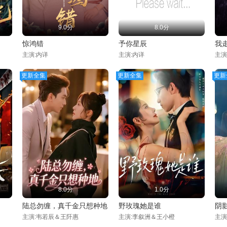
9.0分
8.0分
惊鸿错
予你星辰
我
主演:内详
主演:内详
主演
更新全集
更新全集
更新
8.0分
1.0分
陆总勿缠，真千金只想种地
野玫瑰她是谁
阴
主演:韦若辰＆王阡惠
主演:李叙洲＆王小橙
主演