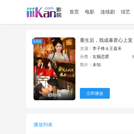
首页
电影
连续剧
综艺
重生后，我成暴君心上宠
3.0分
主演：
李子锋＆王嘉禾
分类：
女频恋爱
简介：
未知
立即播放
更新全集
播放列表