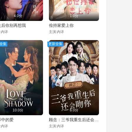
4.0分
1.0分
走后你别再想我
俭持家爱上你
:内详
主演:内详
全集
更新全集
10.0分
6.0分
影中的爱
顾念：三爷我重生后还会吻你
:内详
主演:内详