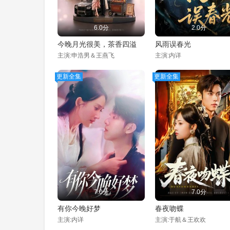
6.0分
2.0分
今晚月光很美，茶香四溢
风雨误春光
主演:申浩男＆王燕飞
主演:内详
更新全集
更新全集
7.0分
7.0分
有你今晚好梦
春夜吻蝶
主演:内详
主演:于航＆王欢欢