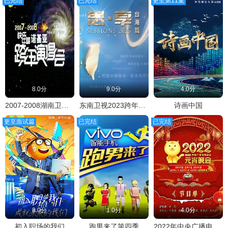
已完结
已完结
更至第11集
8.0分
9.0分
4.0分
2007-2008湖南卫视快乐中国跨年演唱会
东南卫视2023跨年晚会
诗画中国
更至面试篇
已完结
已完结
8.0分
1.0分
4.0分
初入职场的我们
跑男来了第四季
2022年中央广播电视总台元宵晚会