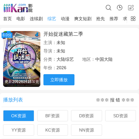
首页
电影
连续剧
综艺
动漫
爽文短剧
抢先
推荐
求片
开始捉迷藏第二季
8.0分
主演：
未知
导演：
未知
分类：
大陆综艺
地区：
中国大陆
年份：
2026
立即播放
更新200260418加更
播放列表
※※※ 报 错 ※※※
OK资源
BF资源
DB资源
SD资源
YY资源
KC资源
NN资源