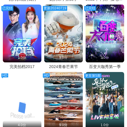
已完结
更新20240719
已完结
1.0分
9.0分
3.0分
完美拍档2017
2024青春芒果节
百变大咖秀第一季
HD
HD
更至第5期
4.0分
9.0分
1.0分